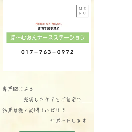
ME
NU
​017−763−0972
​専門職による
充実したケアを
ご自宅で＿＿
訪問看護と訪問リハビリで
サポートします