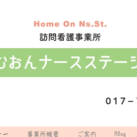
​017
トー
事業所概要
ご案内
Blog