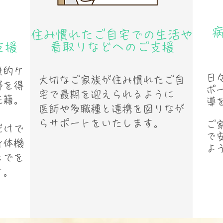
​住み慣れたご自宅での生活や
支援
​看取りなどへのご支援
療的ケ
日
大切なご家族が住み慣れたご自
野を得
ポ
宅で最期を迎えられるように
在籍。
導
医師や多職種と連携を図りなが
らサポートをいたします。
ご
だけで
で
身体機
よ
までを
す。